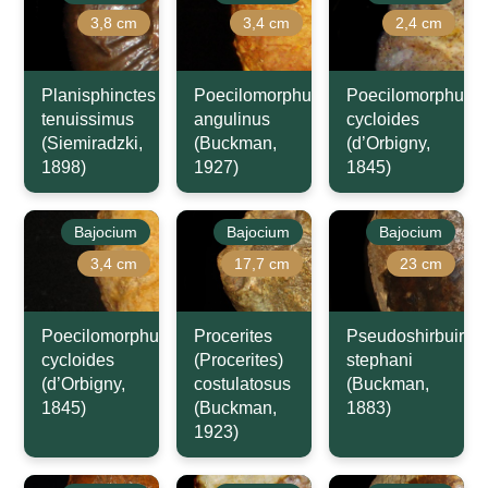
3,8 cm
3,4 cm
2,4 cm
Planisphinctes
Poecilomorphus
Poecilomorphus
tenuissimus
angulinus
cycloides
(Siemiradzki,
(Buckman,
(d’Orbigny,
1898)
1927)
1845)
Bajocium
Bajocium
Bajocium
3,4 cm
17,7 cm
23 cm
Poecilomorphus
Procerites
Pseudoshirbuirnia
cycloides
(Procerites)
stephani
(d’Orbigny,
costulatosus
(Buckman,
1845)
(Buckman,
1883)
1923)