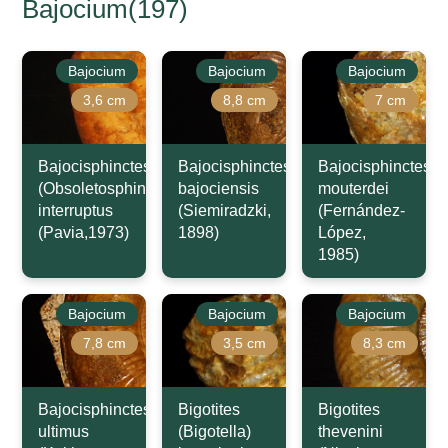
Bajocium(197)
Bajocium
Bajocium
Bajocium
3,6 cm
8,8 cm
7 cm
Bajocisphinctes
Bajocisphinctes
Bajocisphinctes
(Obsoletosphinctes)
bajociensis
mouterdei
interruptus
(Siemiradzki,
(Fernández-
(Pavia,1973)
1898)
López,
1985)
Bajocium
Bajocium
Bajocium
7,8 cm
3,5 cm
8,3 cm
Bajocisphinctes
Bigotites
Bigotites
ultimus
(Bigotella)
thevenini