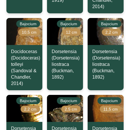
1919)
Chandler,
2014)
Bajocium
Bajocium
Bajocium
10,5 cm
12 cm
2,2 cm
Docidoceras
Dorsetensia
Dorsetensia
(Docidoceras)
(Dorsetensia)
(Dorsetensia)
tolleyi
liostraca
liostraca
(Sandoval &
(Buckman,
(Buckman,
Chandler,
1892)
1892)
2014)
Bajocium
Bajocium
Bajocium
2,2 cm
2,5 cm
11,5 cm
Dorsetensia
Dorsetensia
Dorsetensia