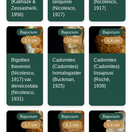
(Kakhaze &
lanquinei
(Nicolesco,
Zessashwili,
(Nicolesco,
1917)
1956)
1917)
Bajocium
Bajocium
Bajocium
2,5 cm
12 cm
4,4 cm
Bigotites
Cadomites
Cadomites
thevenini
(Cadomites)
(Cadomites)
(Nicolesco,
homalogaster
lissajousi
1917) var.
(Buckman,
(Roché,
densicostata
1925)
1939)
(Nicolesco,
1931)
Bajocium
Bajocium
Bajocium
1,7 cm
5,1 cm
5,6 cm