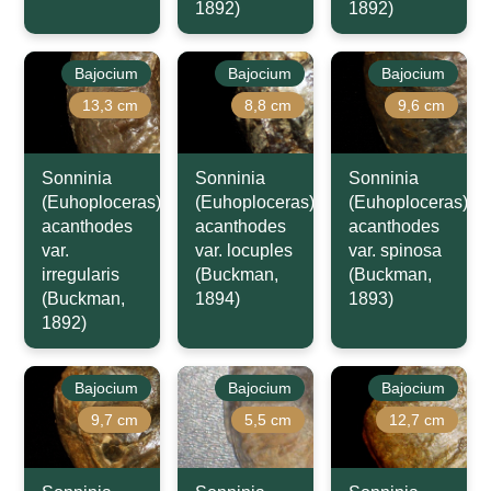
1892)
1892)
Bajocium
Bajocium
Bajocium
13,3 cm
8,8 cm
9,6 cm
Sonninia
Sonninia
Sonninia
(Euhoploceras)
(Euhoploceras)
(Euhoploceras)
acanthodes
acanthodes
acanthodes
var.
var. locuples
var. spinosa
irregularis
(Buckman,
(Buckman,
(Buckman,
1894)
1893)
1892)
Bajocium
Bajocium
Bajocium
9,7 cm
5,5 cm
12,7 cm