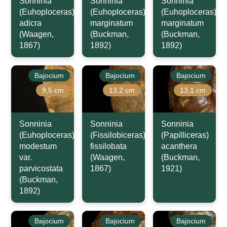
Sonninia
Sonninia
Sonninia
(Euhoploceras)
(Euhoploceras)
(Euhoploceras)
adicra
marginatum
marginatum
(Waagen,
(Buckman,
(Buckman,
1867)
1892)
1892)
Bajocium
Bajocium
Bajocium
9,5 cm
13,2 cm
13,1 cm
Sonninia
Sonninia
Sonninia
(Euhoploceras)
(Fissilobiceras)
(Papilliceras)
modestum
fissilobata
acanthera
var.
(Waagen,
(Buckman,
parvicostata
1867)
1921)
(Buckman,
1892)
Bajocium
Bajocium
Bajocium