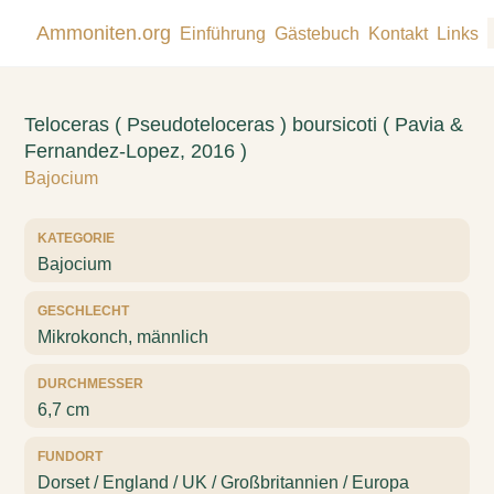
Ammoniten.org
Einführung
Gästebuch
Kontakt
Links
Teloceras ( Pseudoteloceras ) boursicoti ( Pavia &
Fernandez-Lopez, 2016 )
Bajocium
KATEGORIE
Bajocium
GESCHLECHT
Mikrokonch, männlich
DURCHMESSER
6,7 cm
FUNDORT
Dorset / England / UK / Großbritannien / Europa