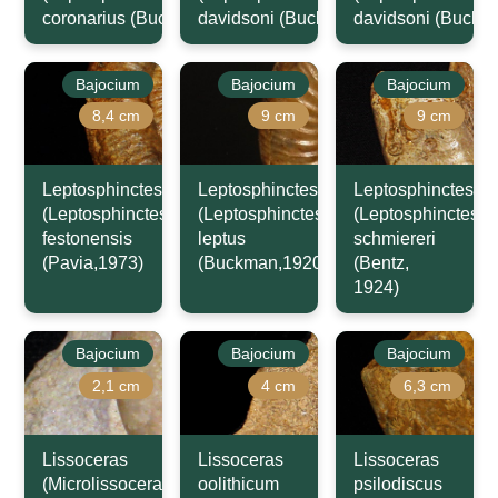
coronarius (Buckman,1921)
davidsoni (Buckman,1881)
davidsoni (Buckm
Bajocium
Bajocium
Bajocium
8,4 cm
9 cm
9 cm
Leptosphinctes
Leptosphinctes
Leptosphinctes
(Leptosphinctes)
(Leptosphinctes)
(Leptosphinctes)
festonensis
leptus
schmiereri
(Pavia,1973)
(Buckman,1920)
(Bentz,
1924)
Bajocium
Bajocium
Bajocium
2,1 cm
4 cm
6,3 cm
Lissoceras
Lissoceras
Lissoceras
(Microlissoceras)
oolithicum
psilodiscus