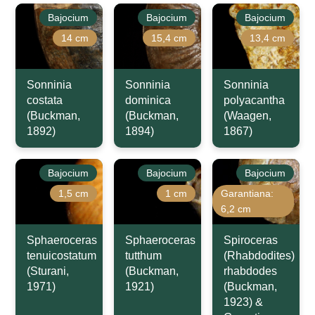
Bajocium
Bajocium
Bajocium
14 cm
15,4 cm
13,4 cm
Sonninia
Sonninia
Sonninia
costata
dominica
polyacantha
(Buckman,
(Buckman,
(Waagen,
1892)
1894)
1867)
Bajocium
Bajocium
Bajocium
1,5 cm
1 cm
Garantiana:
6,2 cm
Sphaeroceras
Sphaeroceras
Spiroceras
tenuicostatum
tutthum
(Rhabdodites)
(Sturani,
(Buckman,
rhabdodes
1971)
1921)
(Buckman,
1923) &