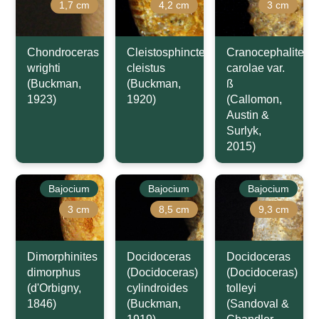
1,7 cm
4,2 cm
3 cm
Chondroceras
Cleistosphinctes
Cranocephalites
wrighti
cleistus
carolae var.
(Buckman,
(Buckman,
ß
1923)
1920)
(Callomon,
Austin &
Surlyk,
2015)
Bajocium
Bajocium
Bajocium
3 cm
8,5 cm
9,3 cm
Dimorphinites
Docidoceras
Docidoceras
dimorphus
(Docidoceras)
(Docidoceras)
(d'Orbigny,
cylindroides
tolleyi
1846)
(Buckman,
(Sandoval &