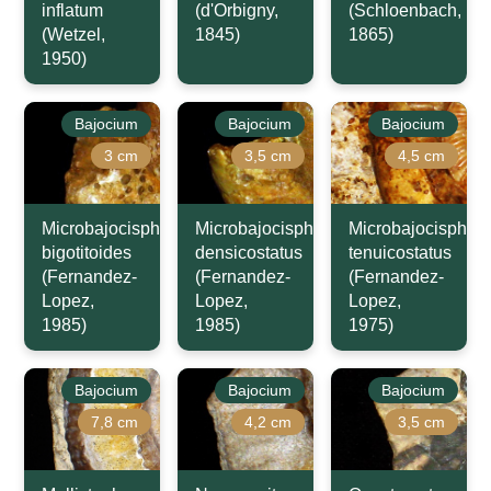
inflatum
(d'Orbigny,
(Schloenbach,
(Wetzel,
1845)
1865)
1950)
Bajocium
Bajocium
Bajocium
3 cm
3,5 cm
4,5 cm
Microbajocisphinctes
Microbajocisphinctes
Microbajocisphinc
bigotitoides
densicostatus
tenuicostatus
(Fernandez-
(Fernandez-
(Fernandez-
Lopez,
Lopez,
Lopez,
1985)
1985)
1975)
Bajocium
Bajocium
Bajocium
7,8 cm
4,2 cm
3,5 cm