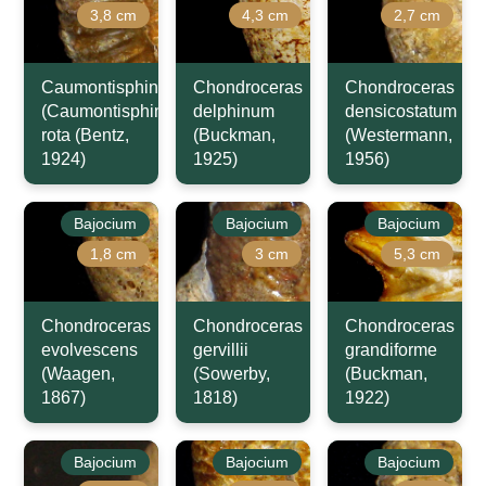
3,8 cm
4,3 cm
2,7 cm
Caumontisphinctes
Chondroceras
Chondroceras
(Caumontisphinctes)
delphinum
densicostatum
rota (Bentz,
(Buckman,
(Westermann,
1924)
1925)
1956)
Bajocium
Bajocium
Bajocium
1,8 cm
3 cm
5,3 cm
Chondroceras
Chondroceras
Chondroceras
evolvescens
gervillii
grandiforme
(Waagen,
(Sowerby,
(Buckman,
1867)
1818)
1922)
Bajocium
Bajocium
Bajocium