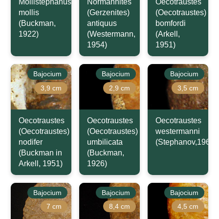
Mollistephanus
Normannites
Oecotraustes
mollis
(Gerzenites)
(Oecotraustes)
(Buckman,
antiquus
bomfordi
1922)
(Westermann,
(Arkell,
1954)
1951)
Bajocium
Bajocium
Bajocium
3,9 cm
2,9 cm
3,5 cm
Oecotraustes
Oecotraustes
Oecotraustes
(Oecotraustes)
(Oecotraustes)
westermanni
nodifer
umbilicata
(Stephanov,1966)
(Buckman in
(Buckman,
Arkell, 1951)
1926)
Bajocium
Bajocium
Bajocium
7 cm
8,4 cm
4,5 cm