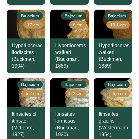
Bajocium
Bajocium
Bajocium
17 cm
6 cm
13,1 cm
Hyperlioceras
Hyperlioceras
Hyperlioceras
liodiscites
walkeri
walkeri
(Buckman,
(Buckman,
(Buckman,
1904)
1889)
1889)
Bajocium
Bajocium
Bajocium
5,2 cm
5,2 cm
6,5 cm
Itinsaites cf.
Itinsaites
Itinsaites
itinsae
formosus
gracilis
(McLearn,
(Buckman,
(Westermann,
1927)
1920)
1954)