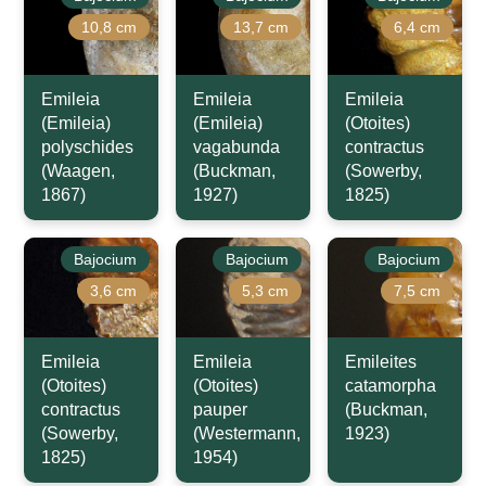
10,8 cm
13,7 cm
6,4 cm
Emileia
Emileia
Emileia
(Emileia)
(Emileia)
(Otoites)
polyschides
vagabunda
contractus
(Waagen,
(Buckman,
(Sowerby,
1867)
1927)
1825)
Bajocium
Bajocium
Bajocium
3,6 cm
5,3 cm
7,5 cm
Emileia
Emileia
Emileites
(Otoites)
(Otoites)
catamorpha
contractus
pauper
(Buckman,
(Sowerby,
(Westermann,
1923)
1825)
1954)