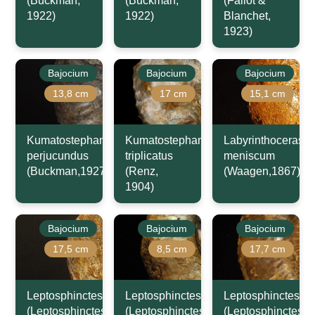
(Buckman,
(Buckman,
(Fallot &
1922)
1922)
Blanchet,
1923)
Bajocium
Bajocium
Bajocium
13,8 cm
17 cm
15,1 cm
Kumatostephanus
Kumatostephanus
Labyrinthoceras
perjucundus
triplicatus
meniscum
(Buckman,1927)
(Renz,
(Waagen,1867)
1904)
Bajocium
Bajocium
Bajocium
17,5 cm
8,5 cm
17,7 cm
Leptosphinctes
Leptosphinctes
Leptosphinctes
(Leptosphinctes)
(Leptosphinctes)
(Leptosphinctes)