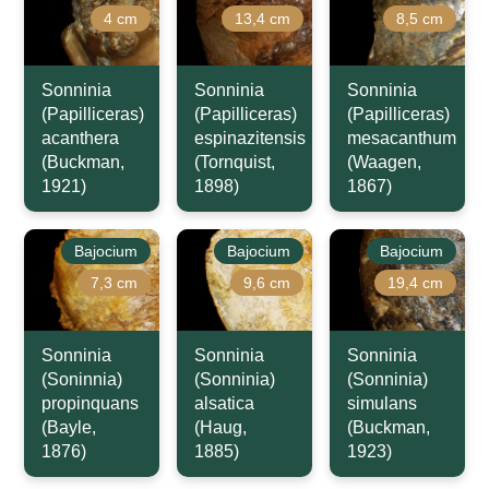
4 cm
13,4 cm
8,5 cm
Sonninia
Sonninia
Sonninia
(Papilliceras)
(Papilliceras)
(Papilliceras)
acanthera
espinazitensis
mesacanthum
(Buckman,
(Tornquist,
(Waagen,
1921)
1898)
1867)
Bajocium
Bajocium
Bajocium
7,3 cm
9,6 cm
19,4 cm
Sonninia
Sonninia
Sonninia
(Soninnia)
(Sonninia)
(Sonninia)
propinquans
alsatica
simulans
(Bayle,
(Haug,
(Buckman,
1876)
1885)
1923)