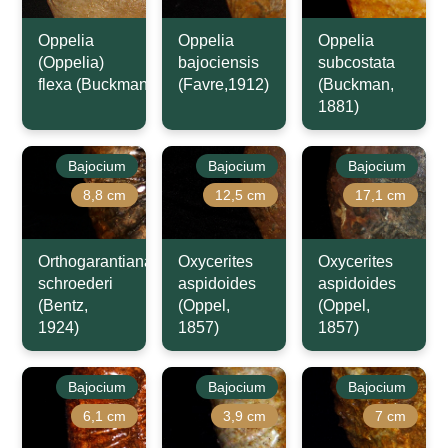
Oppelia
Oppelia
Oppelia
(Oppelia)
bajociensis
subcostata
flexa (Buckman,1924)
(Favre,1912)
(Buckman,
1881)
Bajocium
Bajocium
Bajocium
8,8 cm
12,5 cm
17,1 cm
Orthogarantiana
Oxycerites
Oxycerites
schroederi
aspidoides
aspidoides
(Bentz,
(Oppel,
(Oppel,
1924)
1857)
1857)
Bajocium
Bajocium
Bajocium
6,1 cm
3,9 cm
7 cm