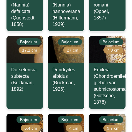
(Nannia)
(Nannia)
romani
defalcata
hannoverana
(Oppel,
(Quenstedt,
(Hiltermann,
1857)
1858)
1939)
Bajocium
Bajocium
Bajocium
17,1 cm
27 cm
7,9 cm
Dorsetensia
Dundryites
Emileia
subtecta
albidus
(Chondroemileia)
(Buckman,
(Buckman,
giebeli var.
1892)
1926)
submicrostoma
(Gottsche,
1878)
Bajocium
Bajocium
Bajocium
6,4 cm
4 cm
9,7 cm