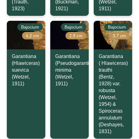
(Trauth,
(Buckman,
(Wetzel,
1923)
1921)
1911)
Bajocium
Bajocium
Bajocium
4,2 cm
2,9 cm
3,7 cm
Garantiana
Garantiana
Garantiana
(Hlawiceras)
(Pseudogarantiana)
( Hlawiceras)
suevica
minima
trauthi
(Wetzel,
(Wetzel,
(Bentz,
1911)
1911)
1928) var.
robusta
(Wetzel,
1954) &
Spiroceras
annulatum
(Deshayes,
1831)