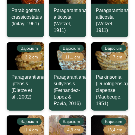
Parabigotites
Paragarantiana
Paragarantiana
crassicostatus
alticosta
alticosta
(Imlay, 1961)
(Wetzel,
(Wetzel,
1911)
1911)
Bajocium
Bajocium
Bajocium
3,2 cm
11,1 cm
7 cm
Paragarantiana
Paragarantiana
Parkinsonia
ipfensis
sullyensis
(Durotrigensia)
(Dietze et
(Fernandez-
clapense
al., 2002)
Lopez &
(Maubeuge,
Pavia, 2016)
1951)
Bajocium
Bajocium
Bajocium
11,4 cm
4,9 cm
13,4 cm