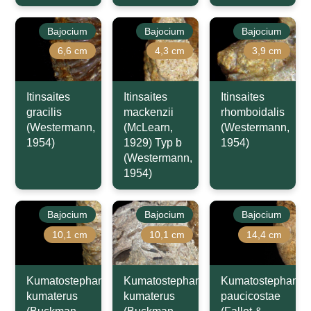
Bajocium
Bajocium
Bajocium
6,6 cm
4,3 cm
3,9 cm
Itinsaites
Itinsaites
Itinsaites
gracilis
mackenzii
rhomboidalis
(Westermann,
(McLearn,
(Westermann,
1954)
1929) Typ b
1954)
(Westermann,
1954)
Bajocium
Bajocium
Bajocium
10,1 cm
10,1 cm
14,4 cm
Kumatostephanus
Kumatostephanus
Kumatostephanus
kumaterus
kumaterus
paucicostae