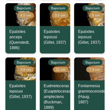
Bajocium
Bajocium
Bajocium
4,5 cm
3,5 cm
5 cm
Epalxites
Epalxites
Epalxites
anceps
lepsiusi
lepsiusi
(Quenstedt,
(Gillet, 1937)
(Gillet, 1937)
1886)
Bajocium
Bajocium
Bajocium
3,6 cm
11 cm
7,3 cm
Epalxites
Eudmetoceras
Fontannesia
lepsiusi
(Euaptetoceras)
grammoceroides
(Gillet, 1937)
amplectens
(Haug,
(Buckman,
1887)
1889)