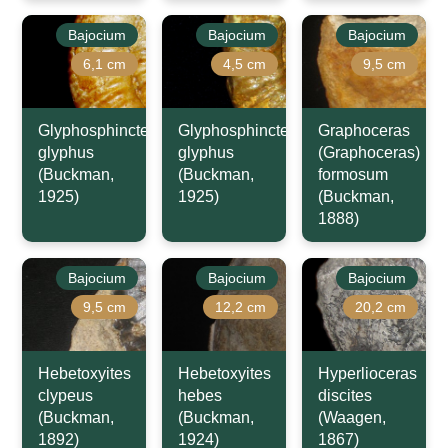
Bajocium
Bajocium
Bajocium
6,1 cm
4,5 cm
9,5 cm
Glyphosphinctes
Glyphosphinctes
Graphoceras
glyphus
glyphus
(Graphoceras)
(Buckman,
(Buckman,
formosum
1925)
1925)
(Buckman,
1888)
Bajocium
Bajocium
Bajocium
9,5 cm
12,2 cm
20,2 cm
Hebetoxyites
Hebetoxyites
Hyperlioceras
clypeus
hebes
discites
(Buckman,
(Buckman,
(Waagen,
1892)
1924)
1867)