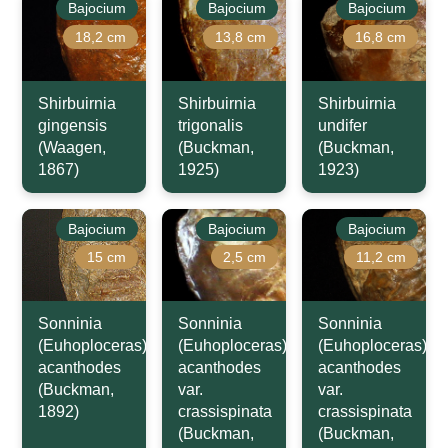
Bajocium
Bajocium
Bajocium
18,2 cm
13,8 cm
16,8 cm
Shirbuirnia
Shirbuirnia
Shirbuirnia
gingensis
trigonalis
undifer
(Waagen,
(Buckman,
(Buckman,
1867)
1925)
1923)
Bajocium
Bajocium
Bajocium
15 cm
2,5 cm
11,2 cm
Sonninia
Sonninia
Sonninia
(Euhoploceras)
(Euhoploceras)
(Euhoploceras)
acanthodes
acanthodes
acanthodes
(Buckman,
var.
var.
1892)
crassispinata
crassispinata
(Buckman,
(Buckman,