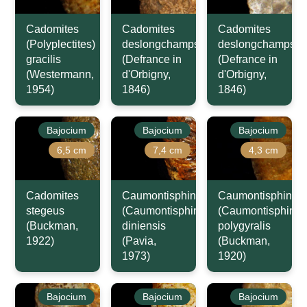
Cadomites
Cadomites
Cadomites
(Polyplectites)
deslongchampsi
deslongchampsi
gracilis
(Defrance in
(Defrance in
(Westermann,
d'Orbigny,
d'Orbigny,
1954)
1846)
1846)
Bajocium
Bajocium
Bajocium
6,5 cm
7,4 cm
4,3 cm
Cadomites
Caumontisphinctes
Caumontisphincte
stegeus
(Caumontisphinctes)
(Caumontisphinct
(Buckman,
diniensis
polygyralis
1922)
(Pavia,
(Buckman,
1973)
1920)
Bajocium
Bajocium
Bajocium