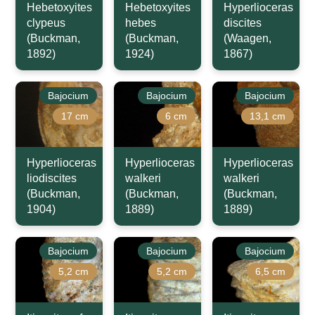
Hebetoxyites
Hebetoxyites
Hyperlioceras
clypeus
hebes
discites
(Buckman,
(Buckman,
(Waagen,
1892)
1924)
1867)
Bajocium
Bajocium
Bajocium
17 cm
6 cm
13,1 cm
Hyperlioceras
Hyperlioceras
Hyperlioceras
liodiscites
walkeri
walkeri
(Buckman,
(Buckman,
(Buckman,
1904)
1889)
1889)
Bajocium
Bajocium
Bajocium
5,2 cm
5,2 cm
6,5 cm