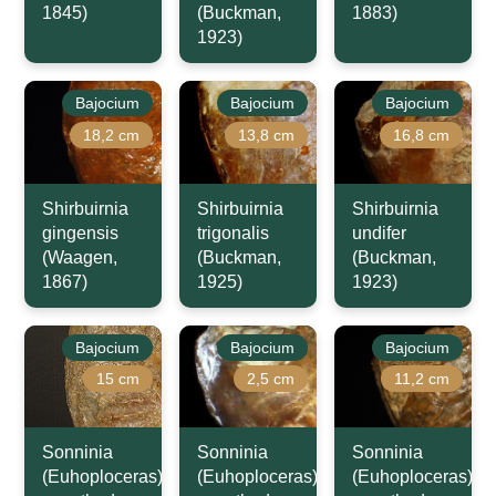
1845)
(Buckman,
1883)
1923)
Bajocium
Bajocium
Bajocium
18,2 cm
13,8 cm
16,8 cm
Shirbuirnia
Shirbuirnia
Shirbuirnia
gingensis
trigonalis
undifer
(Waagen,
(Buckman,
(Buckman,
1867)
1925)
1923)
Bajocium
Bajocium
Bajocium
15 cm
2,5 cm
11,2 cm
Sonninia
Sonninia
Sonninia
(Euhoploceras)
(Euhoploceras)
(Euhoploceras)