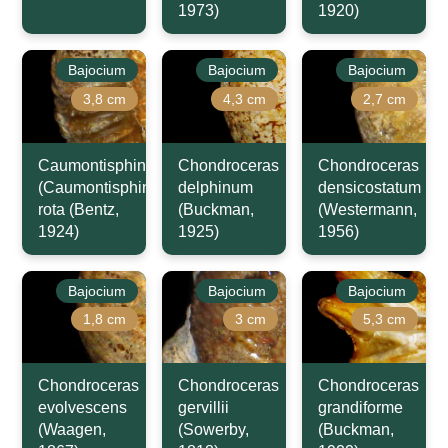
1973)
1920)
Bajocium
Bajocium
Bajocium
3,8 cm
4,3 cm
2,7 cm
Caumontisphinctes
Chondroceras
Chondroceras
(Caumontisphinctes)
delphinum
densicostatum
rota (Bentz,
(Buckman,
(Westermann,
1924)
1925)
1956)
Bajocium
Bajocium
Bajocium
1,8 cm
3 cm
5,3 cm
Chondroceras
Chondroceras
Chondroceras
evolvescens
gervillii
grandiforme
(Waagen,
(Sowerby,
(Buckman,