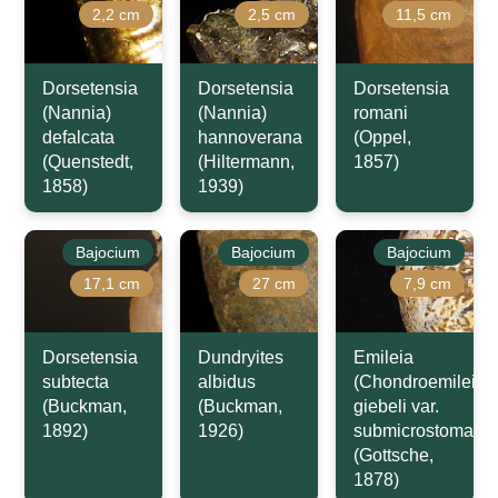
2,2 cm
2,5 cm
11,5 cm
Dorsetensia
Dorsetensia
Dorsetensia
(Nannia)
(Nannia)
romani
defalcata
hannoverana
(Oppel,
(Quenstedt,
(Hiltermann,
1857)
1858)
1939)
Bajocium
Bajocium
Bajocium
17,1 cm
27 cm
7,9 cm
Dorsetensia
Dundryites
Emileia
subtecta
albidus
(Chondroemileia)
(Buckman,
(Buckman,
giebeli var.
1892)
1926)
submicrostoma
(Gottsche,
1878)