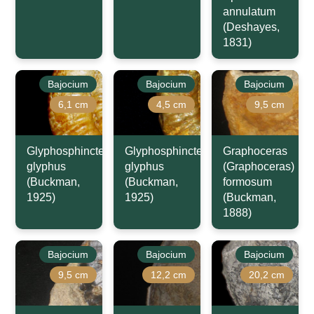
annulatum
(Deshayes,
1831)
Bajocium
Bajocium
Bajocium
6,1 cm
4,5 cm
9,5 cm
Glyphosphinctes
Glyphosphinctes
Graphoceras
glyphus
glyphus
(Graphoceras)
(Buckman,
(Buckman,
formosum
1925)
1925)
(Buckman,
1888)
Bajocium
Bajocium
Bajocium
9,5 cm
12,2 cm
20,2 cm