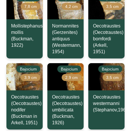
7,8 cm
4,2 cm
3,5 cm
Mollistephanus
Normannites
Oecotraustes
mollis
(Gerzenites)
(Oecotraustes)
(Buckman,
antiquus
bomfordi
1922)
(Westermann,
(Arkell,
1954)
1951)
Bajocium
Bajocium
Bajocium
3,9 cm
2,9 cm
3,5 cm
Oecotraustes
Oecotraustes
Oecotraustes
(Oecotraustes)
(Oecotraustes)
westermanni
nodifer
umbilicata
(Stephanov,1966)
(Buckman in
(Buckman,
Arkell, 1951)
1926)