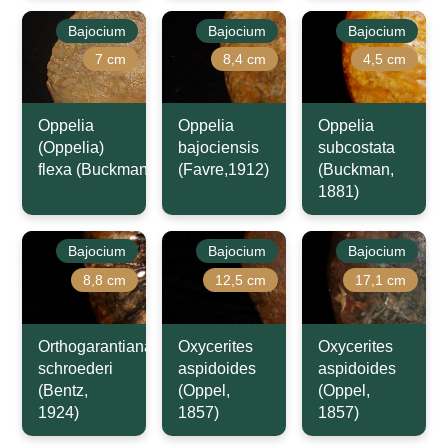
Bajocium
Bajocium
Bajocium
7 cm
8,4 cm
4,5 cm
Oppelia
Oppelia
Oppelia
(Oppelia)
bajociensis
subcostata
flexa (Buckman,1924)
(Favre,1912)
(Buckman,
1881)
Bajocium
Bajocium
Bajocium
8,8 cm
12,5 cm
17,1 cm
Orthogarantiana
Oxycerites
Oxycerites
schroederi
aspidoides
aspidoides
(Bentz,
(Oppel,
(Oppel,
1924)
1857)
1857)