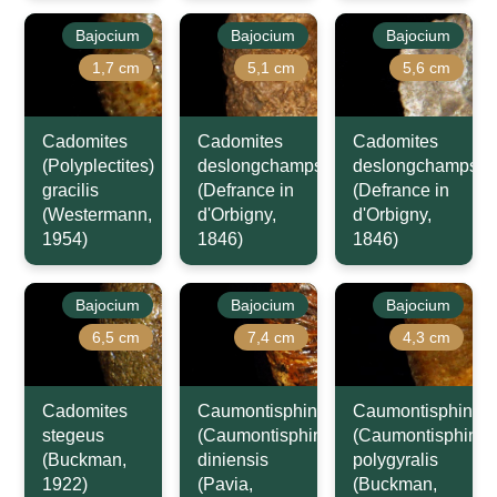
Bajocium
Bajocium
Bajocium
1,7 cm
5,1 cm
5,6 cm
Cadomites
Cadomites
Cadomites
(Polyplectites)
deslongchampsi
deslongchampsi
gracilis
(Defrance in
(Defrance in
(Westermann,
d'Orbigny,
d'Orbigny,
1954)
1846)
1846)
Bajocium
Bajocium
Bajocium
6,5 cm
7,4 cm
4,3 cm
Cadomites
Caumontisphinctes
Caumontisphincte
stegeus
(Caumontisphinctes)
(Caumontisphinct
(Buckman,
diniensis
polygyralis
1922)
(Pavia,
(Buckman,