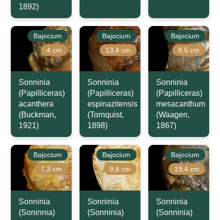
1892)
Bajocium
Bajocium
Bajocium
4 cm
13,4 cm
8,5 cm
Sonninia
Sonninia
Sonninia
(Papilliceras)
(Papilliceras)
(Papilliceras)
acanthera
espinazitensis
mesacanthum
(Buckman,
(Tornquist,
(Waagen,
1921)
1898)
1867)
Bajocium
Bajocium
Bajocium
7,3 cm
9,6 cm
19,4 cm
Sonninia
Sonninia
Sonninia
(Soninnia)
(Sonninia)
(Sonninia)