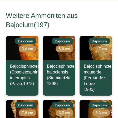
Weitere Ammoniten aus
Bajocium(197)
Bajocium
Bajocium
Bajocium
3,6 cm
8,8 cm
7 cm
Bajocisphinctes
Bajocisphinctes
Bajocisphinctes
(Obsoletosphinctes)
bajociensis
mouterdei
interruptus
(Siemiradzki,
(Fernández-
(Pavia,1973)
1898)
López,
1985)
Bajocium
Bajocium
Bajocium
7,8 cm
3,5 cm
8,3 cm