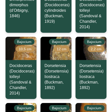
dimorphus
(Docidoceras)
(Docidoceras)
(d'Orbigny,
cylindroides
tolleyi
1846)
(Buckman,
(Sandoval &
1919)
Chandler,
2014)
Bajocium
Bajocium
Bajocium
10,5 cm
12 cm
2,2 cm
Docidoceras
Dorsetensia
Dorsetensia
(Docidoceras)
(Dorsetensia)
(Dorsetensia)
tolleyi
liostraca
liostraca
(Sandoval &
(Buckman,
(Buckman,
Chandler,
1892)
1892)
2014)
Bajocium
Bajocium
Bajocium