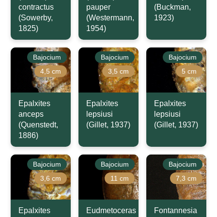
contractus
pauper
(Buckman,
(Sowerby,
(Westermann,
1923)
1825)
1954)
Bajocium
Bajocium
Bajocium
4,5 cm
3,5 cm
5 cm
Epalxites
Epalxites
Epalxites
anceps
lepsiusi
lepsiusi
(Quenstedt,
(Gillet, 1937)
(Gillet, 1937)
1886)
Bajocium
Bajocium
Bajocium
3,6 cm
11 cm
7,3 cm
Epalxites
Eudmetoceras
Fontannesia