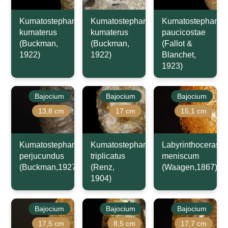
Kumatostephanus
Kumatostephanus
Kumatostephanus
kumaterus
kumaterus
paucicostae
(Buckman,
(Buckman,
(Fallot &
1922)
1922)
Blanchet,
1923)
Bajocium
Bajocium
Bajocium
13,8 cm
17 cm
15,1 cm
Kumatostephanus
Kumatostephanus
Labyrinthoceras
perjucundus
triplicatus
meniscum
(Buckman,1927)
(Renz,
(Waagen,1867)
1904)
Bajocium
Bajocium
Bajocium
17,5 cm
8,5 cm
17,7 cm