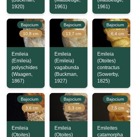
1920)
1961)
1961)
Bajocium
Bajocium
Bajocium
10,8 cm
13,7 cm
6,4 cm
Emileia
Emileia
Emileia
(Emileia)
(Emileia)
(Otoites)
polyschides
vagabunda
contractus
(Waagen,
(Buckman,
(Sowerby,
1867)
1927)
1825)
Bajocium
Bajocium
Bajocium
3,6 cm
5,3 cm
7,5 cm
Emileia
Emileia
Emileites
(Otoites)
(Otoites)
catamorpha