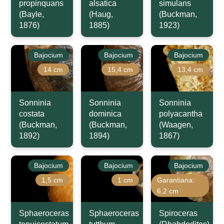
propinquans
alsatica
simulans
(Bayle,
(Haug,
(Buckman,
1876)
1885)
1923)
Bajocium
Bajocium
Bajocium
14 cm
15,4 cm
13,4 cm
Sonninia
Sonninia
Sonninia
costata
dominica
polyacantha
(Buckman,
(Buckman,
(Waagen,
1892)
1894)
1867)
Bajocium
Bajocium
Bajocium
1,5 cm
1 cm
Garantiana:
6,2 cm
Sphaeroceras
Sphaeroceras
Spiroceras