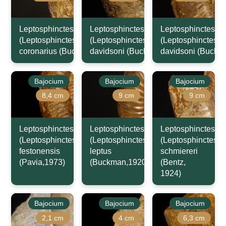
Leptosphinctes
Leptosphinctes
Leptosphinctes
(Leptosphinctes)
(Leptosphinctes)
(Leptosphinctes)
coronarius (Buckman,1921)
davidsoni (Buckman,1881)
davidsoni (Buckm
Bajocium
Bajocium
Bajocium
8,4 cm
9 cm
9 cm
Leptosphinctes
Leptosphinctes
Leptosphinctes
(Leptosphinctes)
(Leptosphinctes)
(Leptosphinctes)
festonensis
leptus
schmiereri
(Pavia,1973)
(Buckman,1920)
(Bentz,
1924)
Bajocium
Bajocium
Bajocium
2,1 cm
4 cm
6,3 cm