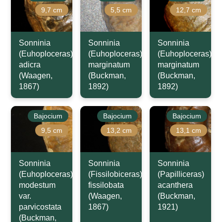
9,7 cm
5,5 cm
12,7 cm
Sonninia
Sonninia
Sonninia
(Euhoploceras)
(Euhoploceras)
(Euhoploceras)
adicra
marginatum
marginatum
(Waagen,
(Buckman,
(Buckman,
1867)
1892)
1892)
Bajocium
Bajocium
Bajocium
9,5 cm
13,2 cm
13,1 cm
Sonninia
Sonninia
Sonninia
(Euhoploceras)
(Fissilobiceras)
(Papilliceras)
modestum
fissilobata
acanthera
var.
(Waagen,
(Buckman,
parvicostata
1867)
1921)
(Buckman,