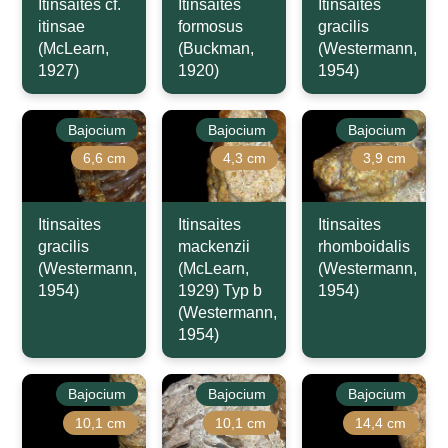
Itinsaites cf.
Itinsaites
Itinsaites
itinsae
formosus
gracilis
(McLearn,
(Buckman,
(Westermann,
1927)
1920)
1954)
Bajocium
Bajocium
Bajocium
6,6 cm
4,3 cm
3,9 cm
Itinsaites
Itinsaites
Itinsaites
gracilis
mackenzii
rhomboidalis
(Westermann,
(McLearn,
(Westermann,
1954)
1929) Typ b
1954)
(Westermann,
1954)
Bajocium
Bajocium
Bajocium
10,1 cm
10,1 cm
14,4 cm