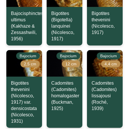
Bajocisphinctes
Bigotites
Bigotites
ultimus
(Bigotella)
thevenini
(Kakhaze &
lanquinei
(Nicolesco,
Zessashwili,
(Nicolesco,
1917)
1956)
1917)
Bajocium
Bajocium
Bajocium
2,5 cm
12 cm
4,4 cm
Bigotites
Cadomites
Cadomites
thevenini
(Cadomites)
(Cadomites)
(Nicolesco,
homalogaster
lissajousi
1917) var.
(Buckman,
(Roché,
densicostata
1925)
1939)
(Nicolesco,
1931)