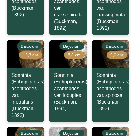
acanthodes
acanthodes
acanthodes
(Buckman,
var.
var.
1892)
crassispinata
crassispinata
(Buckman,
(Buckman,
1892)
1892)
Bajocium
Bajocium
Bajocium
13,3 cm
8,8 cm
9,6 cm
Sonninia
Sonninia
Sonninia
(Euhoploceras)
(Euhoploceras)
(Euhoploceras)
acanthodes
acanthodes
acanthodes
var.
var. locuples
var. spinosa
irregularis
(Buckman,
(Buckman,
(Buckman,
1894)
1893)
1892)
Bajocium
Bajocium
Bajocium