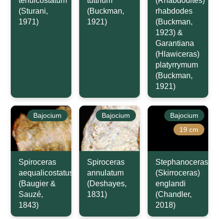
tenuicostatum
tutthum
(Rhabdodites)
(Sturani,
(Buckman,
rhabdodes
1971)
1921)
(Buckman,
1923) &
Garantiana
(Hlawiceras)
platyrrymum
(Buckman,
1921)
Bajocium
Bajocium
Bajocium
19 cm
Spiroceras
Spiroceras
Stephanoceras
aequalicostatus
annulatum
(Skirroceras)
(Baugier &
(Deshayes,
englandi
Sauzé,
1831)
(Chandler,
1843)
2018)