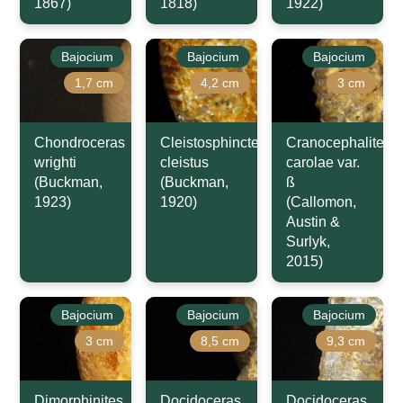
1867)
1818)
1922)
Bajocium
Bajocium
Bajocium
1,7 cm
4,2 cm
3 cm
Chondroceras
Cleistosphinctes
Cranocephalites
wrighti
cleistus
carolae var.
(Buckman,
(Buckman,
ß
1923)
1920)
(Callomon,
Austin &
Surlyk,
2015)
Bajocium
Bajocium
Bajocium
3 cm
8,5 cm
9,3 cm
Dimorphinites
Docidoceras
Docidoceras