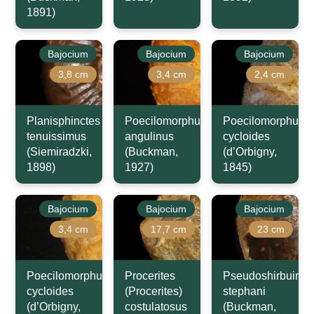
1891)
Bajocium
Bajocium
Bajocium
3,8 cm
3,4 cm
2,4 cm
Planisphinctes
Poecilomorphus
Poecilomorphus
tenuissimus
angulinus
cycloides
(Siemiradzki,
(Buckman,
(d’Orbigny,
1898)
1927)
1845)
Bajocium
Bajocium
Bajocium
3,4 cm
17,7 cm
23 cm
Poecilomorphus
Procerites
Pseudoshirbuirnia
cycloides
(Procerites)
stephani
(d’Orbigny,
costulatosus
(Buckman,