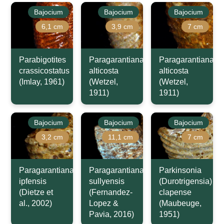
Bajocium
Bajocium
Bajocium
6,1 cm
3,9 cm
7 cm
Parabigotites
Paragarantiana
Paragarantiana
crassicostatus
alticosta
alticosta
(Imlay, 1961)
(Wetzel,
(Wetzel,
1911)
1911)
Bajocium
Bajocium
Bajocium
3,2 cm
11,1 cm
7 cm
Paragarantiana
Paragarantiana
Parkinsonia
ipfensis
sullyensis
(Durotrigensia)
(Dietze et
(Fernandez-
clapense
al., 2002)
Lopez &
(Maubeuge,
Pavia, 2016)
1951)