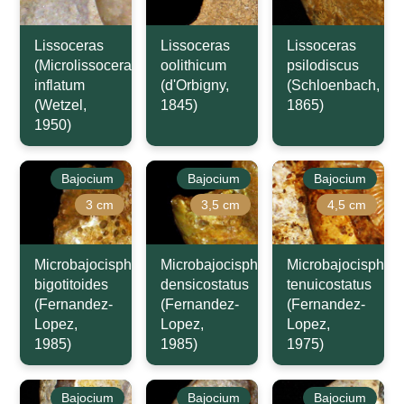
Lissoceras
Lissoceras
Lissoceras
(Microlissoceras)
oolithicum
psilodiscus
inflatum
(d'Orbigny,
(Schloenbach,
(Wetzel,
1845)
1865)
1950)
Bajocium
Bajocium
Bajocium
3 cm
3,5 cm
4,5 cm
Microbajocisphinctes
Microbajocisphinctes
Microbajocisphinc
bigotitoides
densicostatus
tenuicostatus
(Fernandez-
(Fernandez-
(Fernandez-
Lopez,
Lopez,
Lopez,
1985)
1985)
1975)
Bajocium
Bajocium
Bajocium